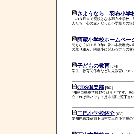
さようなら 羽布小学
この３月末で廃校となる羽布小学校。
人たち 心の支えだった小学校との惜
阿蔵小学校ホームペー
間もなく約１５０年に及ぶ本校歴史の
の取り組み、阿蔵小に関わる方々の交
子どもの教育
[574]
学生、教育関係者など幼児教育につい
CDS倶楽部
[562]
”知多自動車学校ｵﾌｨｼｬﾙＨＰ”です
立てれば幸いです！是非1度ご覧下さ
三巴小学校紹介
[630]
愛知県東加茂郡下山村立三巴小学校の