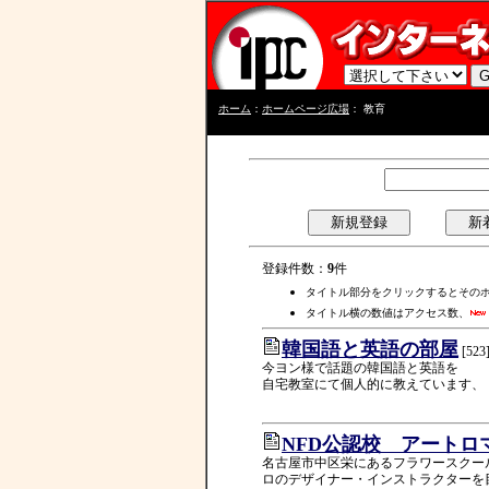
ホーム
：
ホームページ広場
： 教育
登録件数：
9
件
タイトル部分をクリックするとその
タイトル横の数値はアクセス数、
韓国語と英語の部屋
[523
今ヨン様で話題の韓国語と英語を
自宅教室にて個人的に教えています、
NFD公認校 アート
名古屋市中区栄にあるフラワースクー
ロのデザイナー・インストラクターを